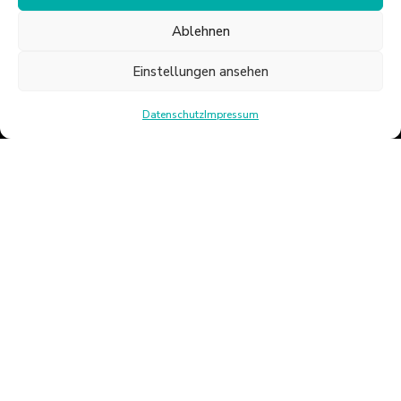
Home
-
Anstellungsarten
-
Duales Studium
Ablehnen
Einstellungen ansehen
Datenschutz
Impressum
STANDORTE
Lindlar
Meinerzhagen
LEISTUNGEN
Fitnessstudio
Physiotherapie
Rehasport
Sauna & Wellness