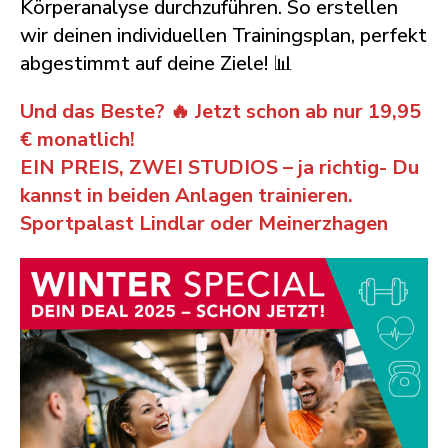
Körperanalyse durchzuführen. So erstellen
wir deinen individuellen Trainingsplan, perfekt
abgestimmt auf deine Ziele! 📊
Und das Beste? 🔥 Jetzt schon ab nur 19,95
€ monatlich!
EIN PREIS, ZWEI STUDIOS – ja richtig- Du
kannst in beiden Anlagen trainieren.
Sportpalast Lindlar oder Meinerzhagen