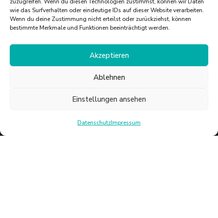
zuzugreifen. Wenn du diesen Technologien zustimmst, können wir Daten
Fachkompetenz und seine
wie das Surfverhalten oder eindeutige IDs auf dieser Website verarbeiten.
Wenn du deine Zustimmung nicht erteilst oder zurückziehst, können
ansteckende Begeisterung, die
bestimmte Merkmale und Funktionen beeinträchtigt werden.
unsere Kunden immer wieder aufs
Akzeptieren
Neue inspiriert und begeistert.
Ablehnen
Einstellungen ansehen
Datenschutz
Impressum
WEITERE SPORTPALAST
NEWS